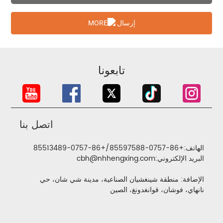
إرسال
تابعونا
اتصل بنا
الهاتف:
+86-0757-85597588
/
+86-0757-85513489
البريد الإلكتروني:
cbh@nhhengxing.com
الإضافة: منطقة شينغشيان الصناعية، مدينة شي شان، حي
نانهاي، فوشان، قوانغدونغ، الصين