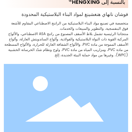
®
بالنسبة إلى HENGXING
فوشان نانهاي هنغشينغ لمواد البناء البلاستيكية المحدودة
متخصصة في تصنيع مواد البناء البلاستيكية من الراتنج الاصطناعي المقاوم للأشعة
فوق البنفسجية، والتطوير والمبيعات والخدمات.
منتجاتنا الرئيسية تشمل بلاط الأسقف المصنوع من راتنج ASA الاصطناعي، والألواح
المركبة القوية ذات النواة البلاستيكية والفولاذية، وألواح الساندويتش العازلة، وألواح
الأسقف المموجة من مادة PVC، والألواح الشفافة العازلة للحرارة، والألواح المسطحة
من مادة PVC، ومزاريب المياه من مادة PVC، ولوح ونظام شدّد الخرسانة الخشبية
(WPC)، وغيرها من مواد حماية البيئة الجديدة، إلخ.