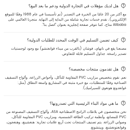
هل لديك مؤهلات في التجارة الدولية ودعم ما بعد البيع؟
مع أكثر من 20 عامًا من الخبرة في التصدير (تم تأسيسنا في عام 1988 وفقًا للموقع
الإلكتروني)، نقدم خدمات تجارية شاملة من البداية إلى النهاية. متجرنا العالمي على
Alibaba متاح، كما تتوفر صفحة إنجليزية بعنوان "اتصل بنا".
كيف تضمن التسليم في الوقت المحدد للطلبات الدولية؟
مصنعنا يقع في نانهاي، فوشان (بالقرب من ميناء قوانغتشو) مع وجود لوجستيات
تصدير راسخة. جداول التسليم قابلة للتفاوض.
هل تقدمون منتجات مخصصة؟
نعم. نقوم بتخصيص مزاريب PVC المقاومة للتآكل، وأحواض الزراعة، وألواح التسقيف
الصناعية وفقًا للمتطلبات، مع خبرة مثبتة في المشاريع واسعة النطاق (مثل:
غوانغدونغ هونغوي للسيراميك).
ما هي مواد البناء الرئيسية التي تصدرونها؟
نحن متخصصون في بلاطات الراتنج الاصطناعية ASA، وألواح التسقيف المصنوعة من
PVC للمصانع، وأنظمة تركيب الطاقة الشمسية، ومزاريب PVC المقاومة للتآكل،
وصواني الزراعة. يتم تصنيف المنتجات تحت أربع علامات تجارية: هنغشينغ، وهنغجون،
وقوانغتونغشنغ، وييتشونغ.