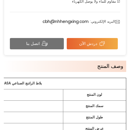
☑ مقاوم للماء ولا يوصل الكهرباء
cbh@nhhengxing.com
البريد الإلكتروني:
دردش الآن
اتصل بنا
وصف المنتج
بلاط الراتنج الصناعي Hengxing ASA (بلاط مزجج عتيق / بلاط راتنج صناعي ASA)
لون المنتج
سمك المنتج
طول المنتج
عرض المنتج