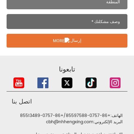
إرسال
تابعونا
اتصل بنا
الهاتف:
+86-0757-85597588
/
+86-0757-85513489
البريد الإلكتروني:
cbh@nhhengxing.com