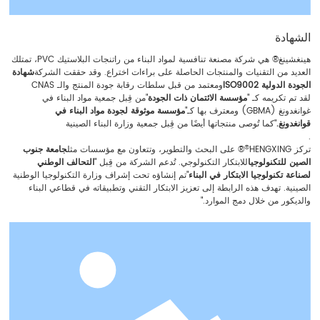
الشهادة
هينغشينغ® هي شركة مصنعة تنافسية لمواد البناء من راتنجات البلاستيك PVC، تمتلك
العديد من التقنيات والمنتجات الحاصلة على براءات اختراع. وقد حققت الشركة
شهادة
الجودة الدولية ISO9002
ومعتمد من قبل سلطات رقابة جودة المنتج والـ CNAS
لقد تم تكريمه كـ "
مؤسسة الائتمان ذات الجودة
"من قِبل جمعية مواد البناء في
غوانغدونغ (GBMA) ومعترف بها كـ"
مؤسسة موثوقة لجودة مواد البناء في
قوانغدونغ.
"كما تُوصى منتجاتها أيضًا من قِبل جمعية وزارة البناء الصينية
.
®
تركز HENGXING
® على البحث والتطوير، وتتعاون مع مؤسسات مثل
جامعة جنوب
الصين للتكنولوجيا
للابتكار التكنولوجي. تُدعم الشركة من قِبل "
التحالف الوطني
لصناعة تكنولوجيا الابتكار في البناء
"تم إنشاؤه تحت إشراف وزارة التكنولوجيا الوطنية
الصينية. تهدف هذه الرابطة إلى تعزيز الابتكار التقني وتطبيقاته في قطاعي البناء
والديكور من خلال دمج الموارد."