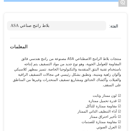
+
الفئة:
بلاط راتنج صناعي ASA
المعلمات
منتجات بلاط الراتنج الاصطناعي ASA مصنوعة من راتنج هندسي فائق
المقاومة للعوامل الجوية، وهو نوع جديد من مواد التسقيف يتم إنتاجه
باستخدام تقنية البثق المتقدمة والتكنولوجيا الخاصة. تتميز بمظهر كلاسيكي
وألوان زاهية ومتينة، وتطبق بشكل رئيسي في مجالات التسقيف الراقية
والفيلات وأكشاك الحدائق ومشاريع تسقيف المنحدرات وغيرها من المناطق
على السقف.
☑ لون ممتاز وثابت
☑ قدرة تحميل ممتازة
☑ مقاومة ممتازة للتآكل
☑ أداء التنظيف الذاتي الممتاز
☑ تأخير احتراق ممتاز
☑ مقاومة ممتازة للصدمات
☑ العزل الصوتي