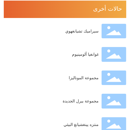
حالات أخرى
سيراميك تشيانغهوي
غوانغيا ألومينيوم
مجموعة الموناليزا
مجموعة بيرل الجديدة
منتزه يينغشيانغ البيئي