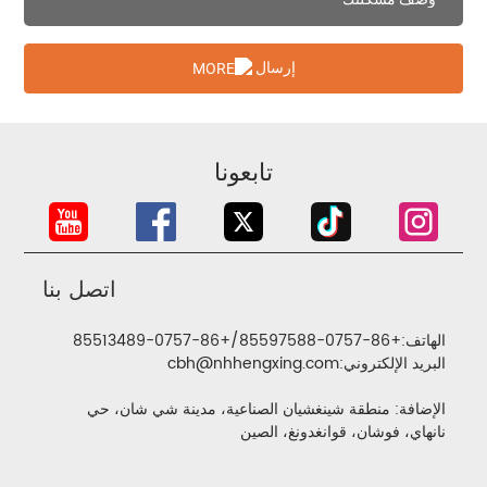
إرسال
تابعونا
اتصل بنا
الهاتف:
+86-0757-85597588
/
+86-0757-85513489
البريد الإلكتروني:
cbh@nhhengxing.com
الإضافة: منطقة شينغشيان الصناعية، مدينة شي شان، حي
نانهاي، فوشان، قوانغدونغ، الصين